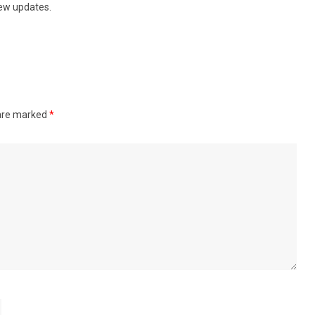
new updates.
 are marked
*