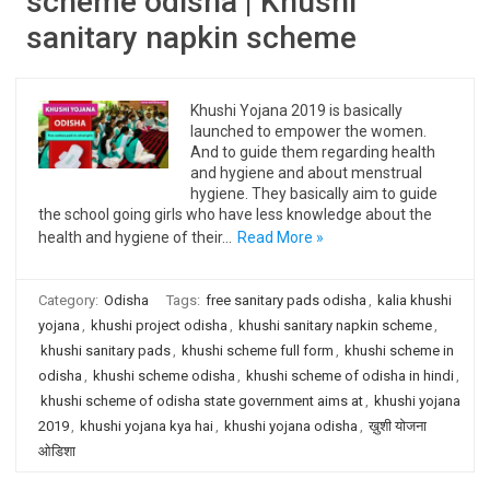
scheme odisha | Khushi
sanitary napkin scheme
Khushi Yojana 2019 is basically
launched to empower the women.
And to guide them regarding health
and hygiene and about menstrual
hygiene. They basically aim to guide
the school going girls who have less knowledge about the
health and hygiene of their…
Read More »
Category:
Odisha
Tags:
free sanitary pads odisha
,
kalia khushi
yojana
,
khushi project odisha
,
khushi sanitary napkin scheme
,
khushi sanitary pads
,
khushi scheme full form
,
khushi scheme in
odisha
,
khushi scheme odisha
,
khushi scheme of odisha in hindi
,
khushi scheme of odisha state government aims at
,
khushi yojana
2019
,
khushi yojana kya hai
,
khushi yojana odisha
,
ख़ुशी योजना
ओडिशा