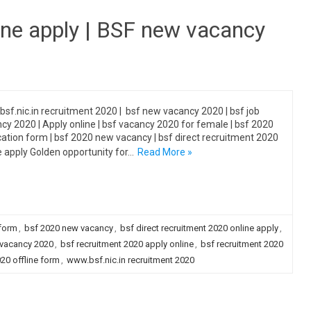
ine apply | BSF new vacancy
sf.nic.in recruitment 2020 | bsf new vacancy 2020 | bsf job
cy 2020 | Apply online | bsf vacancy 2020 for female | bsf 2020
cation form | bsf 2020 new vacancy | bsf direct recruitment 2020
e apply Golden opportunity for…
Read More »
 form
,
bsf 2020 new vacancy
,
bsf direct recruitment 2020 online apply
,
vacancy 2020
,
bsf recruitment 2020 apply online
,
bsf recruitment 2020
20 offline form
,
www.bsf.nic.in recruitment 2020