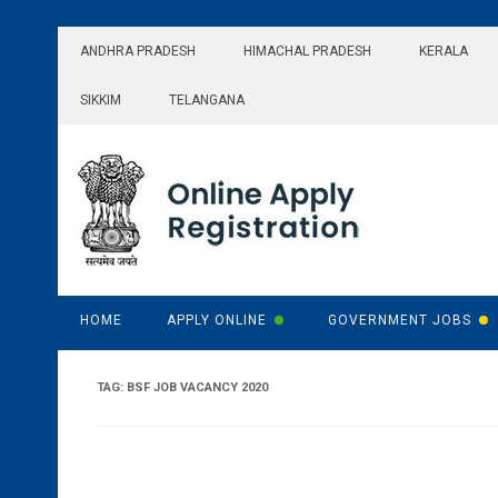
Skip
to
ANDHRA PRADESH
HIMACHAL PRADESH
KERALA
content
SIKKIM
TELANGANA
HOME
APPLY ONLINE
GOVERNMENT JOBS
TAG:
BSF JOB VACANCY 2020