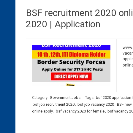
BSF recruitment 2020 onl
2020 | Application
www.b
vacan
appli
onlin
Category:
Government Jobs
Tags:
bsf 2020 application
bsf job recruitment 2020
,
bsf job vacancy 2020
,
BSF new 
online apply
,
bsf vacancy 2020 for female
,
bsf vacancy 20