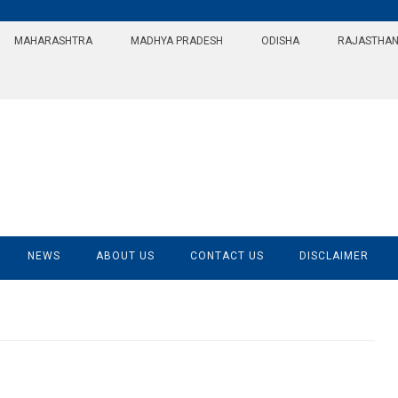
MAHARASHTRA
MADHYA PRADESH
ODISHA
RAJASTHA
NEWS
ABOUT US
CONTACT US
DISCLAIMER