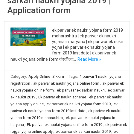
sarkari naukri yojana 2019 |
Application form
ek parivar ek naukri yojana form 2019
maharashtra | ek parivar ek naukri
yojana in haryana | ek pariwar ek nokri
yojna | ek parivar ek naukri yojana
form 2019 last date | ak parivar ek
naukri yojana online form दोस्तों एक…
Read More »
Category:
Apply Online
Sikkim
Tags:
1 parivar 1 naukri yojana
registration
,
ak parivar ak naukri yojana online form
,
ak parivar ek
naukri yojana online form
,
ek parivaar ek sarkari naukri
,
ek parivar
ek naukri 2019
,
Ek parivar ek naukri scheme
,
ek parivar ek naukri
yojana apply online
,
ek parivar ek naukri yojana form 2019
,
ek
parivar ek naukri yojana form 2019 last date
,
ek parivar ek naukri
yojana form 2019 maharashtra
,
ek parivar ek naukri yojana in
haryana
,
Ek parivar ek naukri yojana online form 2019
,
ek parivar ek
rojgar yojna online apply
,
ek parivar ek sarkari naukri 2019
,
ek