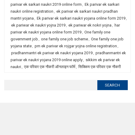
parivar ek sarkari naukri 2019 online form
,
Ek parivar ek sarkari
naukri online registration
,
ek parivar ek sarkari naukri pradhan
mantri yojana
,
Ek parivar ek sarkari naukri yojana online form 2019
,
ek pariwar ek naukri yojna 2019
,
ek pariwar ek nokri yojna
,
har
parivar ek naukri yojana online form 2019
,
One family one
government job
,
one family one job scheme
,
One family one job
yojana state
,
pm ek parivar ek rojgar yojna online registration
,
pradhanmantri ek parivar ek naukri yojana 2019
,
pradhanmantri ek
parivar ek naukri yojana 2019 online apply
,
sikkim ek parivar ek
naukri
,
एक परिवार एक नौकरी ऑनलाइन फॉर्म
,
सिक्किम एक परिवार एक नौकरी
Search
for: