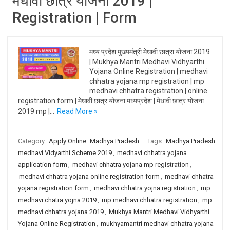
मेधावी छात्र योजना 2019 |
Registration | Form
मध्य प्रदेश मुख्यमंत्री मेधावी छात्रा योजना 2019
| Mukhya Mantri Medhavi Vidhyarthi
Yojana Online Registration | medhavi
chhatra yojana mp registration | mp
medhavi chhatra registration | online
registration form | मेधावी छात्र योजना मध्यप्रदेश | मेधावी छात्र योजना
2019 mp |…
Read More »
Category:
Apply Online
Madhya Pradesh
Tags:
Madhya Pradesh
medhavi Vidyarthi Scheme 2019
,
medhavi chhatra yojana
application form
,
medhavi chhatra yojana mp registration
,
medhavi chhatra yojana online registration form
,
medhavi chhatra
yojana registration form
,
medhavi chhatra yojna registration
,
mp
medhavi chatra yojna 2019
,
mp medhavi chhatra registration
,
mp
medhavi chhatra yojana 2019
,
Mukhya Mantri Medhavi Vidhyarthi
Yojana Online Registration
,
mukhyamantri medhavi chhatra yojana