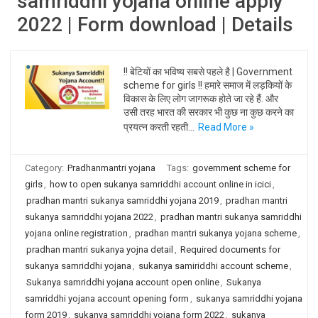
samriddhi yojana online apply
2022 | Form download | Details
!! बेटियों का भविष्य सबसे पहले है | Government
scheme for girls !! हमारे समाज में लड़कियों के
विकास के लिए लोग जागरूक होते जा रहे हैं. और
उसी तरह भारत की सरकार भी कुछ ना कुछ करने का
प्रयत्न करती रहती…
Read More »
Category:
Pradhanmantri yojana
Tags:
government scheme for
girls
,
how to open sukanya samriddhi account online in icici
,
pradhan mantri sukanya samriddhi yojana 2019
,
pradhan mantri
sukanya samriddhi yojana 2022
,
pradhan mantri sukanya samriddhi
yojana online registration
,
pradhan mantri sukanya yojana scheme
,
pradhan mantri sukanya yojna detail
,
Required documents for
sukanya samriddhi yojana
,
sukanya samiriddhi account scheme
,
Sukanya samriddhi yojana account open online
,
Sukanya
samriddhi yojana account opening form
,
sukanya samriddhi yojana
form 2019
,
sukanya samriddhi yojana form 2022
,
sukanya