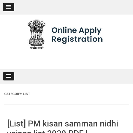
Skip
to
content
CATEGORY:
LIST
[List] PM kisan samman nidhi