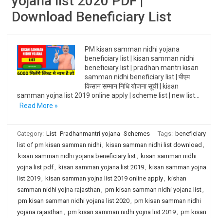
yojana list 2020 PDF |
Download Beneficiary List
PM kisan samman nidhi yojana
beneficiary list | kisan samman nidhi
beneficiary list | pradhan mantri kisan
samman nidhi beneficiary list | पीएम
किसान सम्मान निधि योजना सूची | kisan
samman yojna list 2019 online apply | scheme list | new list…
Read More »
Category:
List
Pradhanmantri yojana
Schemes
Tags:
beneficiary
list of pm kisan samman nidhi
,
kisan samman nidhi list download
,
kisan samman nidhi yojana beneficiary list
,
kisan samman nidhi
yojna list pdf
,
kisan samman yojana list 2019
,
kisan samman yojna
list 2019
,
kisan samman yojna list 2019 online apply
,
kishan
samman nidhi yojna rajasthan
,
pm kisan samman nidhi yojana list
,
pm kisan samman nidhi yojana list 2020
,
pm kisan samman nidhi
yojana rajasthan
,
pm kisan samman nidhi yojna list 2019
,
pm kisan