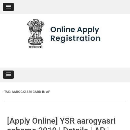
Skip
to
content
TAG:
AAROGYASRI CARD IN AP
[Apply Online] YSR aarogyasri