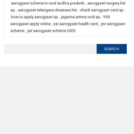
aarogyasri scheme in rural andhra pradesh
,
aarogyasri surgery list
ap
,
aarogyasri telangana diseases list
,
check aarogyasri card ap
,
how to apply aarogyasri ap
,
jaganna amma vodi ap
,
YSR
aarogyasri apply online
,
ysr aarogyasri health card
,
ysr aarogyasri
scheme
,
ysr aarogyasri scheme 2020
Search
for: