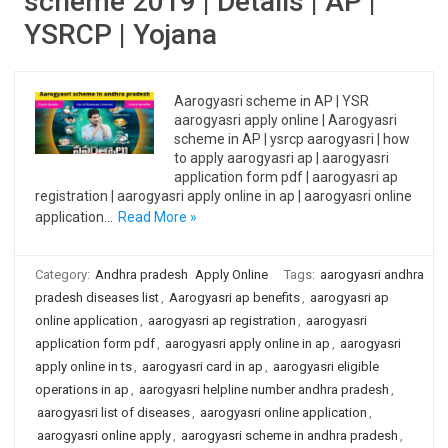
scheme 2019 | Details | AP |
YSRCP | Yojana
Aarogyasri scheme in AP | YSR
aarogyasri apply online | Aarogyasri
scheme in AP | ysrcp aarogyasri | how
to apply aarogyasri ap | aarogyasri
application form pdf | aarogyasri ap
registration | aarogyasri apply online in ap | aarogyasri online
application…
Read More »
Category:
Andhra pradesh
Apply Online
Tags:
aarogyasri andhra
pradesh diseases list
,
Aarogyasri ap benefits
,
aarogyasri ap
online application
,
aarogyasri ap registration
,
aarogyasri
application form pdf
,
aarogyasri apply online in ap
,
aarogyasri
apply online in ts
,
aarogyasri card in ap
,
aarogyasri eligible
operations in ap
,
aarogyasri helpline number andhra pradesh
,
aarogyasri list of diseases
,
aarogyasri online application
,
aarogyasri online apply
,
aarogyasri scheme in andhra pradesh
,