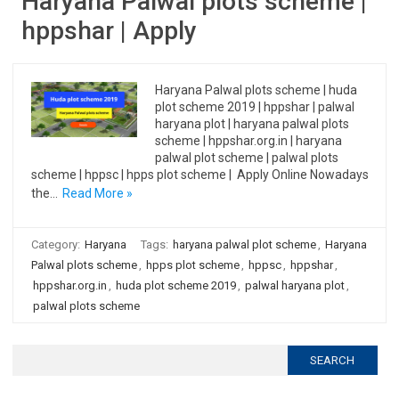
Haryana Palwal plots scheme |
hppshar | Apply
Haryana Palwal plots scheme | huda
plot scheme 2019 | hppshar | palwal
haryana plot | haryana palwal plots
scheme | hppshar.org.in | haryana
palwal plot scheme | palwal plots
scheme | hppsc | hpps plot scheme | Apply Online Nowadays
the…
Read More »
Category:
Haryana
Tags:
haryana palwal plot scheme
,
Haryana
Palwal plots scheme
,
hpps plot scheme
,
hppsc
,
hppshar
,
hppshar.org.in
,
huda plot scheme 2019
,
palwal haryana plot
,
palwal plots scheme
Search
for: