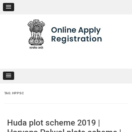
Skip
to
content
TAG:
HPPSC
Huda plot scheme 2019 |