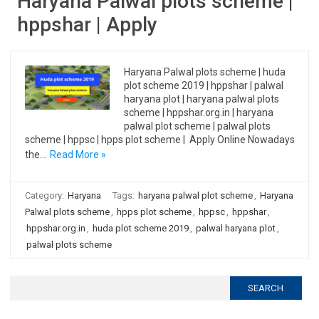
Haryana Palwal plots scheme |
hppshar | Apply
Haryana Palwal plots scheme | huda
plot scheme 2019 | hppshar | palwal
haryana plot | haryana palwal plots
scheme | hppshar.org.in | haryana
palwal plot scheme | palwal plots
scheme | hppsc | hpps plot scheme | Apply Online Nowadays
the…
Read More »
Category:
Haryana
Tags:
haryana palwal plot scheme
,
Haryana
Palwal plots scheme
,
hpps plot scheme
,
hppsc
,
hppshar
,
hppshar.org.in
,
huda plot scheme 2019
,
palwal haryana plot
,
palwal plots scheme
Search
for: