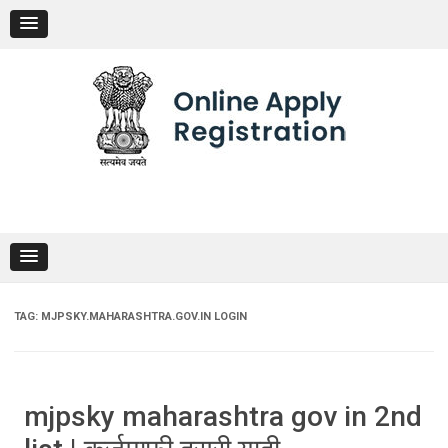
Skip
to
content
TAG:
MJPSKY.MAHARASHTRA.GOV.IN LOGIN
mjpsky maharashtra gov in 2nd