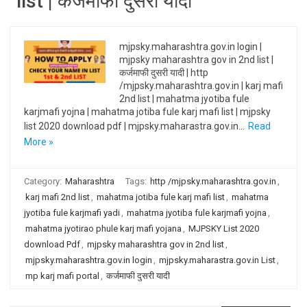
list | कर्जमाफी दुसरी यादी
mjpsky.maharashtra.gov.in login |
mjpsky maharashtra gov in 2nd list |
कर्जमाफी दुसरी यादी | http
/mjpsky.maharashtra.gov.in | karj mafi
2nd list | mahatma jyotiba fule
karjmafi yojna | mahatma jotiba fule karj mafi list | mjpsky
list 2020 download pdf | mjpsky.maharastra.gov.in…
Read
More »
Category:
Maharashtra
Tags:
http /mjpsky.maharashtra.gov.in
,
karj mafi 2nd list
,
mahatma jotiba fule karj mafi list
,
mahatma
jyotiba fule karjmafi yadi
,
mahatma jyotiba fule karjmafi yojna
,
mahatma jyotirao phule karj mafi yojana
,
MJPSKY List 2020
download Pdf
,
mjpsky maharashtra gov in 2nd list
,
mjpsky.maharashtra.gov.in login
,
mjpsky.maharastra.gov.in List
,
mp karj mafi portal
,
कर्जमाफी दुसरी यादी