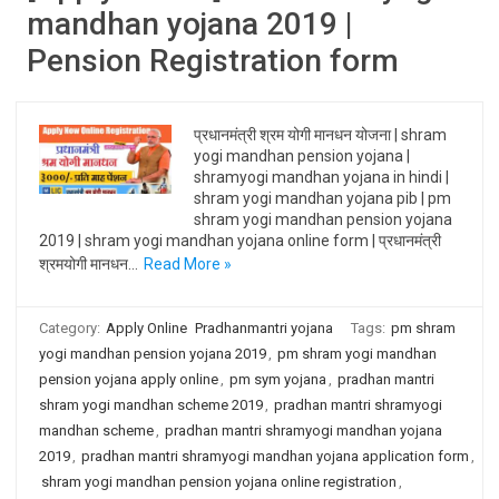
mandhan yojana 2019 |
Pension Registration form
प्रधानमंत्री श्रम योगी मानधन योजना | shram
yogi mandhan pension yojana |
shramyogi mandhan yojana in hindi |
shram yogi mandhan yojana pib | pm
shram yogi mandhan pension yojana
2019 | shram yogi mandhan yojana online form | प्रधानमंत्री
श्रमयोगी मानधन…
Read More »
Category:
Apply Online
Pradhanmantri yojana
Tags:
pm shram
yogi mandhan pension yojana 2019
,
pm shram yogi mandhan
pension yojana apply online
,
pm sym yojana
,
pradhan mantri
shram yogi mandhan scheme 2019
,
pradhan mantri shramyogi
mandhan scheme
,
pradhan mantri shramyogi mandhan yojana
2019
,
pradhan mantri shramyogi mandhan yojana application form
,
shram yogi mandhan pension yojana online registration
,