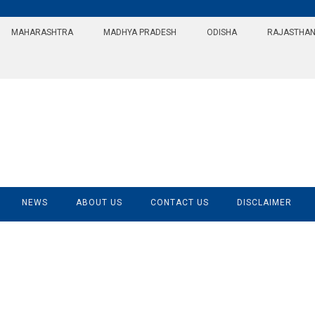
MAHARASHTRA
MADHYA PRADESH
ODISHA
RAJASTHA
NEWS
ABOUT US
CONTACT US
DISCLAIMER