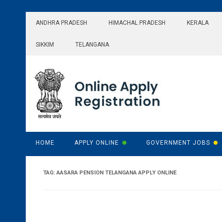
Skip
to
ANDHRA PRADESH
HIMACHAL PRADESH
KERALA
content
SIKKIM
TELANGANA
HOME
APPLY ONLINE
GOVERNMENT JOBS
TAG:
AASARA PENSION TELANGANA APPLY ONLINE