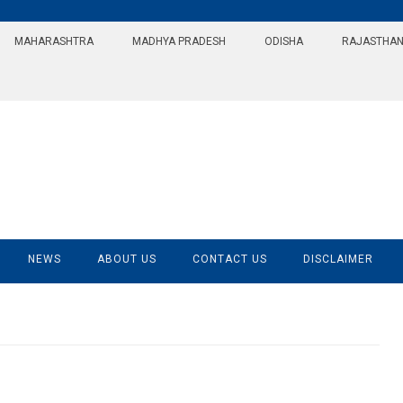
MAHARASHTRA
MADHYA PRADESH
ODISHA
RAJASTHA
NEWS
ABOUT US
CONTACT US
DISCLAIMER