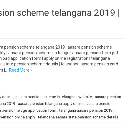
nsion scheme telangana 2019 |
a pension scheme telangana 2019 | aasara pension scheme
bility | aasara pension scheme in telugu | aasara pension form pdf
nload application form | apply online registration | telangana
a state pension scheme details | telangana aasara pension card
rs |…
Read More »
 online
,
aasara pension scheme in telangana website
,
aasara pension
ana 2019
,
aasara pension telangana apply online
,
aasara pension
 pension telugu application form
,
telangana aasara pension 2019
,
pension online apply
,
telangana aasara state pension scheme details