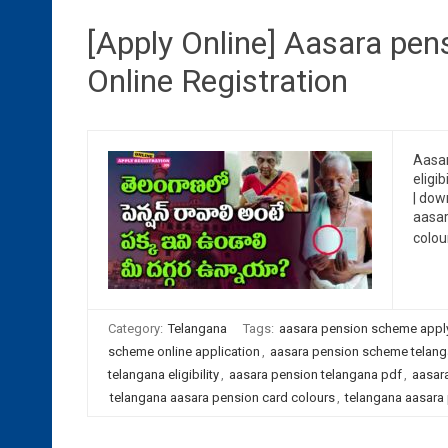
[Apply Online] Aasara pe
Online Registration
Aasar
eligi
| dow
aasar
colou
Category:
Telangana
Tags:
aasara pension scheme apply
scheme online application
,
aasara pension scheme telang
telangana eligibility
,
aasara pension telangana pdf
,
aasara
telangana aasara pension card colours
,
telangana aasara 