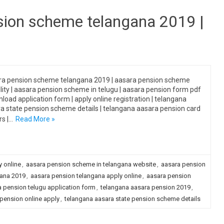
nsion scheme telangana 2019 |
a pension scheme telangana 2019 | aasara pension scheme
bility | aasara pension scheme in telugu | aasara pension form pdf
nload application form | apply online registration | telangana
a state pension scheme details | telangana aasara pension card
rs |…
Read More »
 online
,
aasara pension scheme in telangana website
,
aasara pension
ana 2019
,
aasara pension telangana apply online
,
aasara pension
 pension telugu application form
,
telangana aasara pension 2019
,
pension online apply
,
telangana aasara state pension scheme details