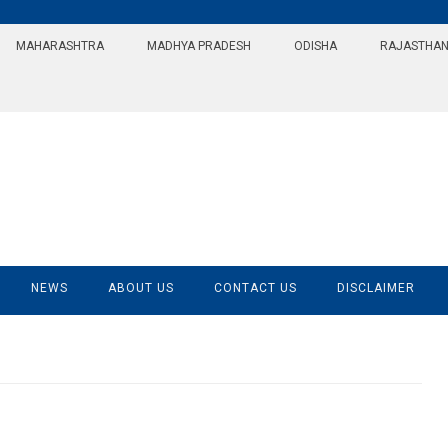
MAHARASHTRA
MADHYA PRADESH
ODISHA
RAJASTHA
NEWS
ABOUT US
CONTACT US
DISCLAIMER