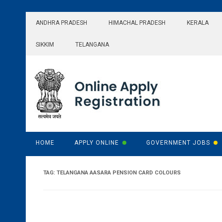
Skip
to
ANDHRA PRADESH
HIMACHAL PRADESH
KERALA
content
SIKKIM
TELANGANA
HOME
APPLY ONLINE
GOVERNMENT JOBS
TAG:
TELANGANA AASARA PENSION CARD COLOURS