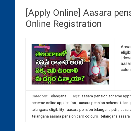
[Apply Online] Aasara pe
Online Registration
Aasar
eligi
| dow
aasar
colou
Category:
Telangana
Tags:
aasara pension scheme apply
scheme online application
,
aasara pension scheme telang
telangana eligibility
,
aasara pension telangana pdf
,
aasara
telangana aasara pension card colours
,
telangana aasara 