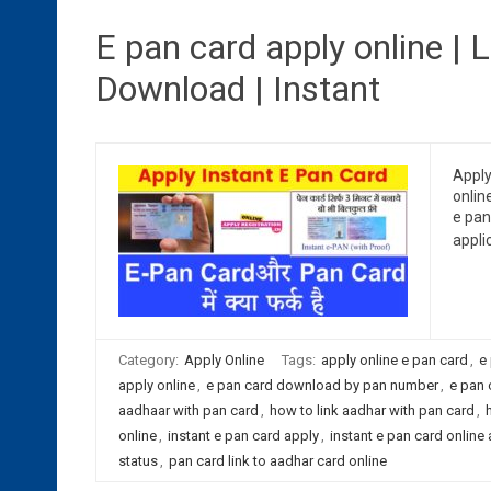
E pan card apply online | 
Download | Instant
Apply
online
e pan
appli
Category:
Apply Online
Tags:
apply online e pan card
,
e
apply online
,
e pan card download by pan number
,
e pan 
aadhaar with pan card
,
how to link aadhar with pan card
,
online
,
instant e pan card apply
,
instant e pan card online 
status
,
pan card link to aadhar card online