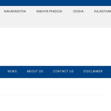
MAHARASHTRA
MADHYA PRADESH
ODISHA
RAJASTHA
NEWS
ABOUT US
CONTACT US
DISCLAIMER