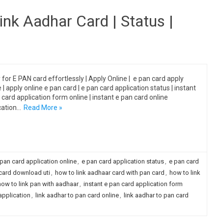
Link Aadhar Card | Status |
 for E PAN card effortlessly | Apply Online | e pan card apply
 | apply online e pan card | e pan card application status | instant
 card application form online | instant e pan card online
cation…
Read More »
 pan card application online
,
e pan card application status
,
e pan card
card download uti
,
how to link aadhaar card with pan card
,
how to link
how to link pan with aadhaar
,
instant e pan card application form
application
,
link aadhar to pan card online
,
link aadhar to pan card