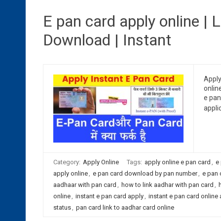
E pan card apply online | 
Download | Instant
Apply
online
e pan
appli
Category:
Apply Online
Tags:
apply online e pan card
,
e
apply online
,
e pan card download by pan number
,
e pan 
aadhaar with pan card
,
how to link aadhar with pan card
,
online
,
instant e pan card apply
,
instant e pan card online 
status
,
pan card link to aadhar card online