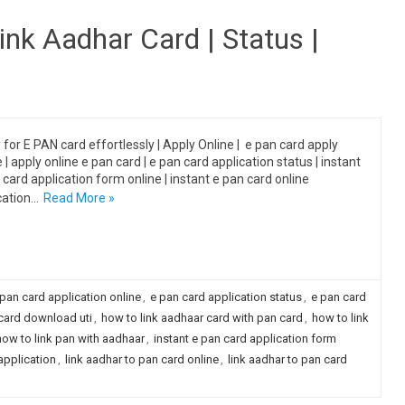
Link Aadhar Card | Status |
 for E PAN card effortlessly | Apply Online | e pan card apply
 | apply online e pan card | e pan card application status | instant
 card application form online | instant e pan card online
cation…
Read More »
 pan card application online
,
e pan card application status
,
e pan card
card download uti
,
how to link aadhaar card with pan card
,
how to link
how to link pan with aadhaar
,
instant e pan card application form
application
,
link aadhar to pan card online
,
link aadhar to pan card