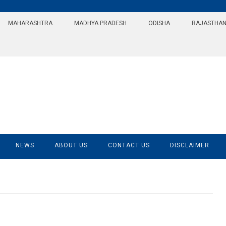
MAHARASHTRA
MADHYA PRADESH
ODISHA
RAJASTHA
NEWS
ABOUT US
CONTACT US
DISCLAIMER