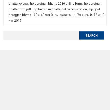
bhatta yojana
,
hp berojgari bhatta 2019 online form
,
hp berojgari
bhatta form pdf
,
hp berojgari bhatta online registration
,
hp govt
berojgari bhatta
,
बेरोजगारी भत्ता हिमाचल प्रदेश 2019
,
हिमाचल प्रदेश बेरोजगारी
भत्ता 2019
Search
for: