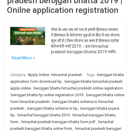
pradesh berojgari bhatta 2019 |
Onilne application registration
जैसा के आप सब को पता है हमारी हिमाचल सरकार
ने हिमचाल के बेरोजगार युबओं के हित में एक योजना
शुरू की है | जिस योजना का काम है हिमाचल प्रदेश
बेरोजगारी भत्तों 2019 । इस Himachal
pradesh berojgari bhatta 2019 स्कीम…
Read More »
Category:
Apply Online
Himachal pradesh
Tags:
berojgari bhatta
application form download hp
,
berojgari bhatta himachal pradesh
apply online
,
berojgari bhatta himachal pradesh online registration
,
berojgari bhatta hp online registration 2019
,
berojgari bhatta online
form himachal pradesh
,
berojgari bhatta scheme in himachal
pradesh
,
berojgari bhatta scheme in hp
,
berojgari bhatta yojana
hp
,
himachal berojgari bhatta 2019
,
himachal berojgari bhatta
form
,
himachal pradesh berojgari bhatta form pdf
,
himachal
pradesh berojgari bhatta online form
,
himachal pradesh berojgari