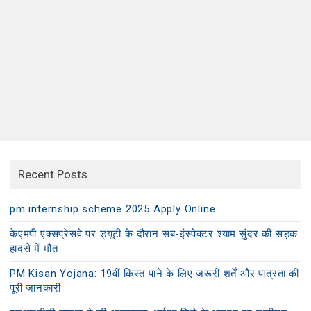
Recent Posts
pm internship scheme 2025 Apply Online
केएमपी एक्सप्रेसवे पर ड्यूटी के दौरान सब-इंस्पेक्टर श्याम सुंदर की सड़क
हादसे में मौत
PM Kisan Yojana: 19वीं किस्त पाने के लिए जरूरी शर्तें और पात्रता की
पूरी जानकारी