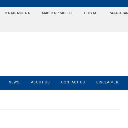
MAHARASHTRA
MADHYA PRADESH
ODISHA
RAJASTHA
NEWS
ABOUT US
CONTACT US
DISCLAIMER