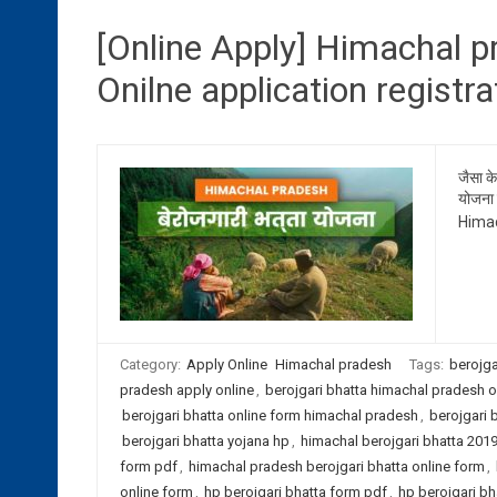
[Online Apply] Himachal p
Onilne application registra
जैसा क
योजना 
Himac
Category:
Apply Online
Himachal pradesh
Tags:
berojga
pradesh apply online
,
berojgari bhatta himachal pradesh on
berojgari bhatta online form himachal pradesh
,
berojgari 
berojgari bhatta yojana hp
,
himachal berojgari bhatta 201
form pdf
,
himachal pradesh berojgari bhatta online form
,
online form
,
hp berojgari bhatta form pdf
,
hp berojgari bha