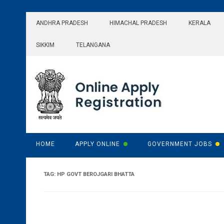
Skip
to
ANDHRA PRADESH
HIMACHAL PRADESH
KERALA
content
SIKKIM
TELANGANA
HOME
APPLY ONLINE
GOVERNMENT JOBS
TAG:
HP GOVT BEROJGARI BHATTA