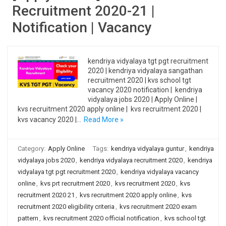
Recruitment 2020-21 |
Notification | Vacancy
kendriya vidyalaya tgt pgt recruitment
2020 | kendriya vidyalaya sangathan
recruitment 2020 | kvs school tgt
vacancy 2020 notification | kendriya
vidyalaya jobs 2020 | Apply Online |
kvs recruitment 2020 apply online | kvs recruitment 2020 |
kvs vacancy 2020 |…
Read More »
Category:
Apply Online
Tags:
kendriya vidyalaya guntur
,
kendriya
vidyalaya jobs 2020
,
kendriya vidyalaya recruitment 2020
,
kendriya
vidyalaya tgt pgt recruitment 2020
,
kendriya vidyalaya vacancy
online
,
kvs prt recruitment 2020
,
kvs recruitment 2020
,
kvs
recruitment 2020 21
,
kvs recruitment 2020 apply online
,
kvs
recruitment 2020 eligibility criteria
,
kvs recruitment 2020 exam
pattern
,
kvs recruitment 2020 official notification
,
kvs school tgt