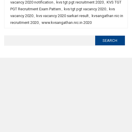
vacancy 2020 notification
,
kvs tgt pgt recruitment 2020
,
KVS TGT
PGT Recruitment Exam Pattern
,
kvs tgt pgt vacancy 2020
,
kvs
vacancy 2020
,
kvs vacancy 2020 sarkari result
,
kvsangathan nic in
recruitment 2020
,
www.kvsangathan.nic.in 2020
Search
for: