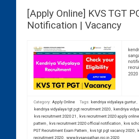
[Apply Online] KVS TGT P
Notification | Vacancy
kendr
sanga
notif
recru
2020 
Category:
Apply Online
Tags:
kendriya vidyalaya guntur
,
kendriya vidyalaya tgt pgt recruitment 2020
,
kendriya vidya
kvs recruitment 2020 21
,
kvs recruitment 2020 apply online
pattern
,
kvs recruitment 2020 official notification
,
kvs scho
PGT Recruitment Exam Pattern
,
kvs tgt pgt vacancy 2020
,
recruitment 2020
,
www.kvsangathan.nic.in 2020