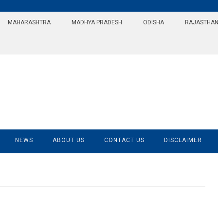
MAHARASHTRA
MADHYA PRADESH
ODISHA
RAJASTHA
NEWS
ABOUT US
CONTACT US
DISCLAIMER