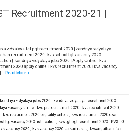
GT Recruitment 2020-21 |
iya vidyalaya tgt pgt recruitment 2020 | kendriya vidyalaya
than recruitment 2020 | kvs school tgt vacancy 2020
ication | kendriya vidyalaya jobs 2020 | Apply Online | kvs
itment 2020 apply online | kvs recruitment 2020 | kvs vacancy
|…
Read More »
kendriya vidyalaya jobs 2020
,
kendriya vidyalaya recruitment 2020
,
laya vacancy online
,
kvs prt recruitment 2020
,
kvs recruitment 2020
,
,
kvs recruitment 2020 eligibility criteria
,
kvs recruitment 2020 exam
ol tgt vacancy 2020 notification
,
kvs tgt pgt recruitment 2020
,
KVS TGT
kvs vacancy 2020
,
kvs vacancy 2020 sarkari result
,
kvsangathan nic in