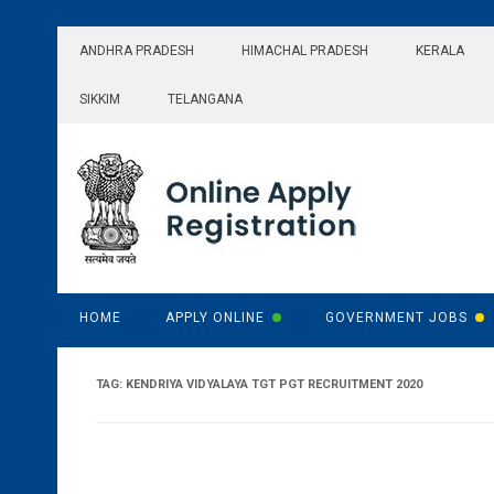
Skip
to
ANDHRA PRADESH
HIMACHAL PRADESH
KERALA
content
SIKKIM
TELANGANA
HOME
APPLY ONLINE
GOVERNMENT JOBS
TAG:
KENDRIYA VIDYALAYA TGT PGT RECRUITMENT 2020