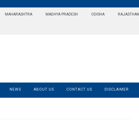
MAHARASHTRA
MADHYA PRADESH
ODISHA
RAJASTHA
NEWS
ABOUT US
CONTACT US
DISCLAIMER