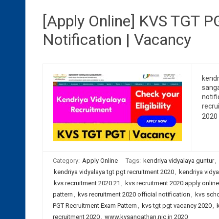
[Apply Online] KVS TGT P
Notification | Vacancy
kendr
sanga
notif
recru
2020 
Category:
Apply Online
Tags:
kendriya vidyalaya guntur
,
kendriya vidyalaya tgt pgt recruitment 2020
,
kendriya vidya
kvs recruitment 2020 21
,
kvs recruitment 2020 apply online
pattern
,
kvs recruitment 2020 official notification
,
kvs scho
PGT Recruitment Exam Pattern
,
kvs tgt pgt vacancy 2020
,
recruitment 2020
,
www.kvsangathan.nic.in 2020