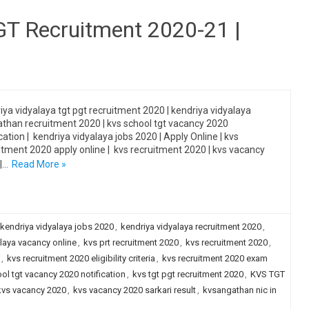
GT Recruitment 2020-21 |
iya vidyalaya tgt pgt recruitment 2020 | kendriya vidyalaya
than recruitment 2020 | kvs school tgt vacancy 2020
ication | kendriya vidyalaya jobs 2020 | Apply Online | kvs
itment 2020 apply online | kvs recruitment 2020 | kvs vacancy
|…
Read More »
kendriya vidyalaya jobs 2020
,
kendriya vidyalaya recruitment 2020
,
laya vacancy online
,
kvs prt recruitment 2020
,
kvs recruitment 2020
,
,
kvs recruitment 2020 eligibility criteria
,
kvs recruitment 2020 exam
ol tgt vacancy 2020 notification
,
kvs tgt pgt recruitment 2020
,
KVS TGT
kvs vacancy 2020
,
kvs vacancy 2020 sarkari result
,
kvsangathan nic in