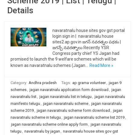
Scheme 2019 | List | Telugu |
Details
navaratnalu house sites gov gst portal
login sign in | navaratnalu house
sites2.ap.gov.in జగన్ నవరత్నల పథకం |
జగన్చే నవరత్నాలు Recently YSR
Congress party chief YS Jagan had
promised to launch the 9 welfare schemes which will be
known as navaratnalu schemes (Jagan…
Read More »
Category:
Andhra pradesh
Tags:
ap grama volunteer
,
jagan 9
schemes
,
jagan navaratnalu application form download
,
jagan
navaratnalu list
,
jagan navaratnalu list in telugu
,
jagan navaratnalu
manifesto telugu
,
jagan navaratnalu scheme
,
jagan navaratnalu
scheme 2019
,
jagan navaratnalu scheme form download
,
jagan
navaratnalu scheme in telugu
,
jagan navaratnalu scheme list 2019
,
jagan navaratnalu scheme online apply form
,
jagan navaratnalu
telugu
,
navaratnalu by jagan
,
navaratnalu house sites gov gst