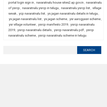
portal login sign in
,
navaratnalu house sites2.ap.gov.in
,
navaratnalu
of ysrcp
,
navaratnalu ysrcp in telugu
,
navaratnalu ysrcp list
,
village
sevak
,
ycp navaratnalu list
,
ys jagan navaratnalu details in telugu
,
ys jagan navaratnalu list
,
ys jagan scheme
,
ysr aarogyasri scheme
,
ysr village volunteer
,
ysrcp manifesto 2019
,
ysrcp navaratnalu
2019
,
ysrcp navaratnalu details
,
ysrcp navaratnalu pdf
,
ysrcp
navaratnalu scheme
,
ysrcp navaratnalu scheme in telugu
Search
for: