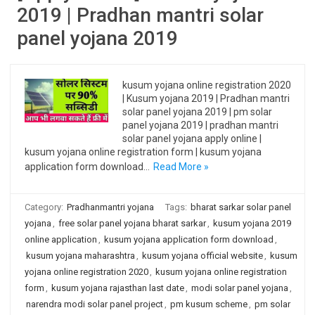
2019 | Pradhan mantri solar
panel yojana 2019
kusum yojana online registration 2020
| Kusum yojana 2019 | Pradhan mantri
solar panel yojana 2019 | pm solar
panel yojana 2019 | pradhan mantri
solar panel yojana apply online |
kusum yojana online registration form | kusum yojana
application form download…
Read More »
Category:
Pradhanmantri yojana
Tags:
bharat sarkar solar panel
yojana
,
free solar panel yojana bharat sarkar
,
kusum yojana 2019
online application
,
kusum yojana application form download
,
kusum yojana maharashtra
,
kusum yojana official website
,
kusum
yojana online registration 2020
,
kusum yojana online registration
form
,
kusum yojana rajasthan last date
,
modi solar panel yojana
,
narendra modi solar panel project
,
pm kusum scheme
,
pm solar