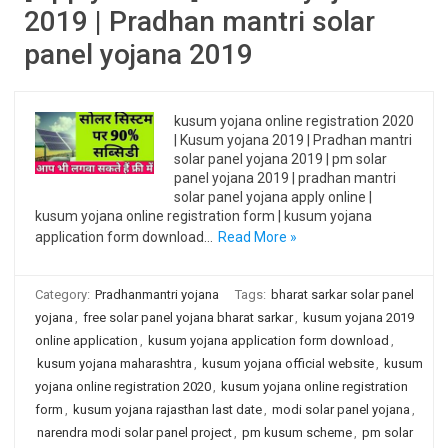
2019 | Pradhan mantri solar
panel yojana 2019
kusum yojana online registration 2020
| Kusum yojana 2019 | Pradhan mantri
solar panel yojana 2019 | pm solar
panel yojana 2019 | pradhan mantri
solar panel yojana apply online |
kusum yojana online registration form | kusum yojana
application form download…
Read More »
Category:
Pradhanmantri yojana
Tags:
bharat sarkar solar panel
yojana
,
free solar panel yojana bharat sarkar
,
kusum yojana 2019
online application
,
kusum yojana application form download
,
kusum yojana maharashtra
,
kusum yojana official website
,
kusum
yojana online registration 2020
,
kusum yojana online registration
form
,
kusum yojana rajasthan last date
,
modi solar panel yojana
,
narendra modi solar panel project
,
pm kusum scheme
,
pm solar