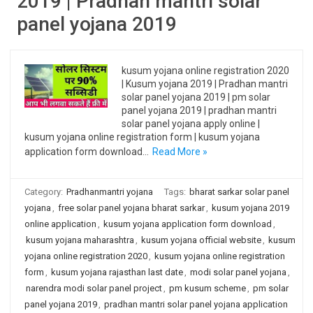
2019 | Pradhan mantri solar
panel yojana 2019
kusum yojana online registration 2020
| Kusum yojana 2019 | Pradhan mantri
solar panel yojana 2019 | pm solar
panel yojana 2019 | pradhan mantri
solar panel yojana apply online |
kusum yojana online registration form | kusum yojana
application form download…
Read More »
Category:
Pradhanmantri yojana
Tags:
bharat sarkar solar panel
yojana
,
free solar panel yojana bharat sarkar
,
kusum yojana 2019
online application
,
kusum yojana application form download
,
kusum yojana maharashtra
,
kusum yojana official website
,
kusum
yojana online registration 2020
,
kusum yojana online registration
form
,
kusum yojana rajasthan last date
,
modi solar panel yojana
,
narendra modi solar panel project
,
pm kusum scheme
,
pm solar
panel yojana 2019
,
pradhan mantri solar panel yojana application