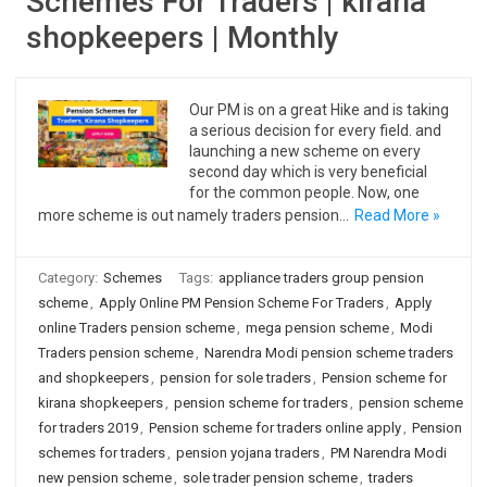
Schemes For Traders | kirana
shopkeepers | Monthly
Our PM is on a great Hike and is taking
a serious decision for every field. and
launching a new scheme on every
second day which is very beneficial
for the common people. Now, one
more scheme is out namely traders pension…
Read More »
Category:
Schemes
Tags:
appliance traders group pension
scheme
,
Apply Online PM Pension Scheme For Traders
,
Apply
online Traders pension scheme
,
mega pension scheme
,
Modi
Traders pension scheme
,
Narendra Modi pension scheme traders
and shopkeepers
,
pension for sole traders
,
Pension scheme for
kirana shopkeepers
,
pension scheme for traders
,
pension scheme
for traders 2019
,
Pension scheme for traders online apply
,
Pension
schemes for traders
,
pension yojana traders
,
PM Narendra Modi
new pension scheme
,
sole trader pension scheme
,
traders