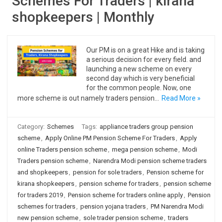
Schemes For Traders | kirana
shopkeepers | Monthly
Our PM is on a great Hike and is taking
a serious decision for every field. and
launching a new scheme on every
second day which is very beneficial
for the common people. Now, one
more scheme is out namely traders pension…
Read More »
Category:
Schemes
Tags:
appliance traders group pension
scheme
,
Apply Online PM Pension Scheme For Traders
,
Apply
online Traders pension scheme
,
mega pension scheme
,
Modi
Traders pension scheme
,
Narendra Modi pension scheme traders
and shopkeepers
,
pension for sole traders
,
Pension scheme for
kirana shopkeepers
,
pension scheme for traders
,
pension scheme
for traders 2019
,
Pension scheme for traders online apply
,
Pension
schemes for traders
,
pension yojana traders
,
PM Narendra Modi
new pension scheme
,
sole trader pension scheme
,
traders