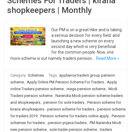
Schemes For Traders | kirana
shopkeepers | Monthly
Our PM is on a great Hike and is taking
a serious decision for every field. and
launching a new scheme on every
second day which is very beneficial
for the common people. Now, one
more scheme is out namely traders pension…
Read More »
Category:
Schemes
Tags:
appliance traders group pension
scheme
,
Apply Online PM Pension Scheme For Traders
,
Apply
online Traders pension scheme
,
mega pension scheme
,
Modi
Traders pension scheme
,
Narendra Modi pension scheme traders
and shopkeepers
,
pension for sole traders
,
Pension scheme for
kirana shopkeepers
,
pension scheme for traders
,
pension scheme
for traders 2019
,
Pension scheme for traders online apply
,
Pension
schemes for traders
,
pension yojana traders
,
PM Narendra Modi
new pension scheme
,
sole trader pension scheme
,
traders