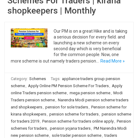
Schemes For Traders | kirana
shopkeepers | Monthly
Our PM is on a great Hike and is taking
a serious decision for every field. and
launching a new scheme on every
second day which is very beneficial
for the common people. Now, one
more scheme is out namely traders pension…
Read More »
Category:
Schemes
Tags:
appliance traders group pension
scheme
,
Apply Online PM Pension Scheme For Traders
,
Apply
online Traders pension scheme
,
mega pension scheme
,
Modi
Traders pension scheme
,
Narendra Modi pension scheme traders
and shopkeepers
,
pension for sole traders
,
Pension scheme for
kirana shopkeepers
,
pension scheme for traders
,
pension scheme
for traders 2019
,
Pension scheme for traders online apply
,
Pension
schemes for traders
,
pension yojana traders
,
PM Narendra Modi
new pension scheme
,
sole trader pension scheme
,
traders